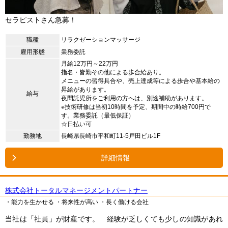
セラピストさん急募！
職種
リラクゼーションマッサージ
雇用形態
業務委託
月給12万円～22万円
指名・皆勤その他による歩合給あり。
メニューの習得具合や、売上達成等による歩合や基本給の
昇給があります。
給与
夜間託児所をご利用の方へは、別途補助があります。
※技術研修は当初10時間を予定、期間中の時給700円で
す。業務委託（最低保証）
☆日払い可
勤務地
長崎県長崎市平和町11-5戸田ビル1F
詳細情報
株式会社トータルマネージメントパートナー
・能力を生かせる
・将来性が高い
・長く働ける会社
当社は「社員」が財産です。 経験が乏しくても少しの知識があれ