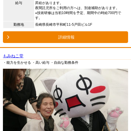
給与
昇給があります。
夜間託児所をご利用の方へは、別途補助があります。
※技術研修は当初10時間を予定、期間中の時給700円で
す。
勤務地
長崎県長崎市平和町11-5戸田ビル1F
詳細情報
もみねこ堂
・能力を生かせる
・高い給与
・自由な勤務条件