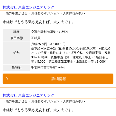
株式会社 東京エンジニアリング
・能力を生かせる
・責任あるポジション
・人間関係が良い
未経験でもやる気さえあれば、大丈夫です。
職種
空調自動制御調整・ﾒﾝﾃﾅﾝｽ
雇用形態
正社員
月給25万円～3５0000円
基本給＋家族手当（配偶者15,000,子供10,000）＋能力給
給与
として学歴・経験により１～3万ﾌﾟﾗｽ 交通費実費 残業
30～40時間 資格手当（第一種電気工事士・1級計装士
等：5,000 第二種電気工事士・2級計装士等：3,000）
勤務地
千葉県印西市千葉ﾆｭｰﾀｳﾝ
詳細情報
株式会社 東京エンジニアリング
・能力を生かせる
・責任あるポジション
・人間関係が良い
未経験でもやる気さえあれば、大丈夫です。