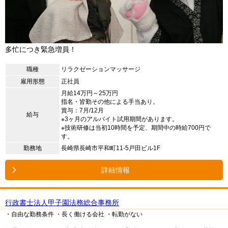
多忙につき緊急増員！
職種
リラクゼーションマッサージ
雇用形態
正社員
月給14万円～25万円
指名・皆勤その他による手当あり。
賞与：7月/12月
給与
※3ヶ月のアルバイト試用期間があります。
※技術研修は当初10時間を予定、期間中の時給700円で
す。
勤務地
長崎県長崎市平和町11-5戸田ビル1F
詳細情報
行政書士法人甲子園法務総合事務所
・自由な勤務条件
・長く働ける会社
・転勤がない