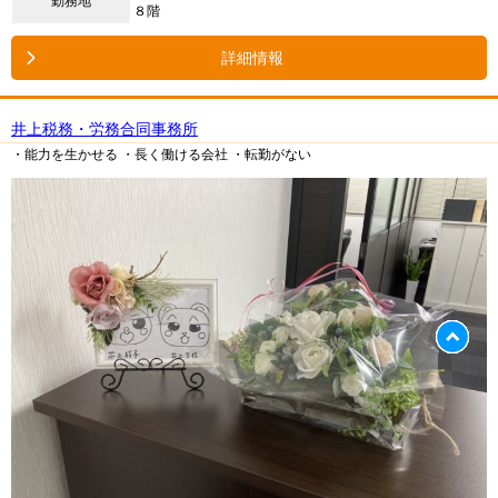
勤務地
８階
詳細情報
井上税務・労務合同事務所
・能力を生かせる
・長く働ける会社
・転勤がない