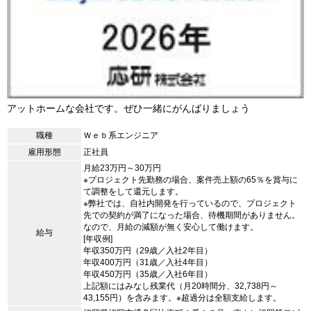
アットホームな会社です。ぜひ一緒にがんばりましょう
職種
Ｗｅｂ系エンジニア
雇用形態
正社員
月給23万円～30万円
※プロジェクト先勤務の場合、案件売上額の65％を賞与に
て調整をして還元します。
※弊社では、自社内開発を行っているので、プロジェクト
先での契約が満了になった場合、待機期間がありません。
なので、月給の減額が無く安心して働けます。
給与
[年収例]
年収350万円（29歳／入社2年目）
年収400万円（31歳／入社4年目）
年収450万円（35歳／入社6年目）
上記額にはみなし残業代（月20時間分、32,738円～
43,155円）を含みます。※超過分は全額支給します。