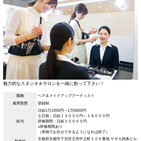
魅力的なスタジオ＆サロンを一緒に創って下さい！
職種
ヘア＆メイクアップアーティスト
雇用形態
登録制
日給1万1000円～1万6000円
土日祝：日給１３０００円～１８０００円
給与
研修期間：日給１００００円
※研修期間あり
（単独でお任せできるようになれば終了）
京都府京都市下京区立売中之町１０６番地 ヤサカ四条ビル