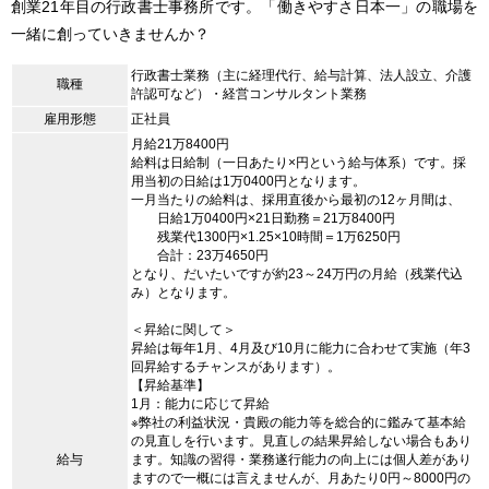
創業21年目の行政書士事務所です。「働きやすさ日本一」の職場を
一緒に創っていきませんか？
行政書士業務（主に経理代行、給与計算、法人設立、介護
職種
許認可など）・経営コンサルタント業務
雇用形態
正社員
月給21万8400円
給料は日給制（一日あたり×円という給与体系）です。採
用当初の日給は1万0400円となります。
一月当たりの給料は、採用直後から最初の12ヶ月間は、
日給1万0400円×21日勤務＝21万8400円
残業代1300円×1.25×10時間＝1万6250円
合計：23万4650円
となり、だいたいですが約23～24万円の月給（残業代込
み）となります。
＜昇給に関して＞
昇給は毎年1月、4月及び10月に能力に合わせて実施（年3
回昇給するチャンスがあります）。
【昇給基準】
1月：能力に応じて昇給
※弊社の利益状況・貴殿の能力等を総合的に鑑みて基本給
の見直しを行います。見直しの結果昇給しない場合もあり
給与
ます。知識の習得・業務遂行能力の向上には個人差があり
ますので一概には言えませんが、月あたり0円～8000円の