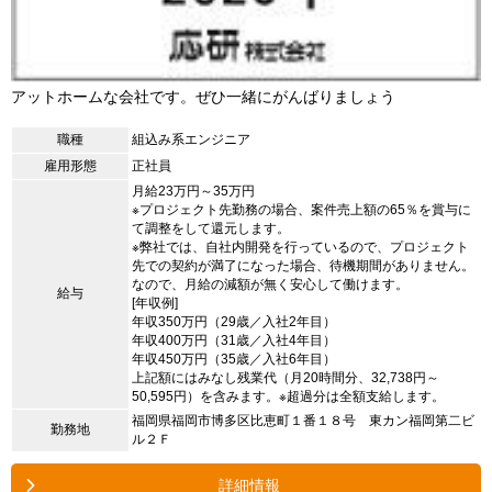
アットホームな会社です。ぜひ一緒にがんばりましょう
職種
組込み系エンジニア
雇用形態
正社員
月給23万円～35万円
※プロジェクト先勤務の場合、案件売上額の65％を賞与に
て調整をして還元します。
※弊社では、自社内開発を行っているので、プロジェクト
先での契約が満了になった場合、待機期間がありません。
なので、月給の減額が無く安心して働けます。
給与
[年収例]
年収350万円（29歳／入社2年目）
年収400万円（31歳／入社4年目）
年収450万円（35歳／入社6年目）
上記額にはみなし残業代（月20時間分、32,738円～
50,595円）を含みます。※超過分は全額支給します。
福岡県福岡市博多区比恵町１番１８号 東カン福岡第二ビ
勤務地
ル２Ｆ
詳細情報