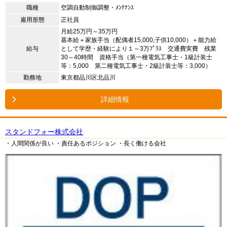
職種
空調自動制御調整・ﾒﾝﾃﾅﾝｽ
雇用形態
正社員
月給25万円～35万円
基本給＋家族手当（配偶者15,000,子供10,000）＋能力給
給与
として学歴・経験により１～3万ﾌﾟﾗｽ 交通費実費 残業
30～40時間 資格手当（第一種電気工事士・1級計装士
等：5,000 第二種電気工事士・2級計装士等：3,000）
勤務地
東京都品川区北品川
詳細情報
スタンドフォー株式会社
・人間関係が良い
・責任あるポジション
・長く働ける会社