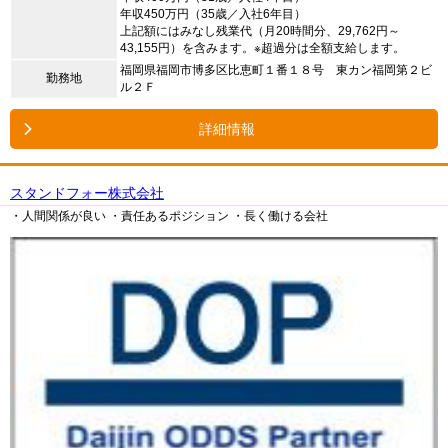
年収450万円（35歳／入社6年目）
上記額にはみなし残業代（月20時間分、29,762円～
43,155円）を含みます。※超過分は全額支給します。
福岡県福岡市博多区比恵町１番１８号 東カン福岡第２ビ
勤務地
ル２Ｆ
詳細情報
スタンドフォー株式会社
・人間関係が良い
・責任あるポジション
・長く働ける会社