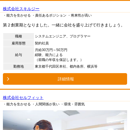
株式会社スキルジー
・能力を生かせる
・責任あるポジション
・将来性が高い
第２創業期となりました。一緒に会社を盛り上げて行きましょう。
職種
システムエンジニア、プログラマー
雇用形態
契約社員
月給30万円～50万円
給与
経験、能力による
（前職の年収を保証します。）
勤務地
東京都千代田区本社、都内各所、横浜等
詳細情報
株式会社セルフィット
・能力を生かせる
・人間関係が良い
・環境・雰囲気