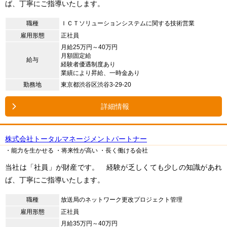
ば、丁寧にご指導いたします。
職種
ＩＣＴソリューションシステムに関する技術営業
雇用形態
正社員
月給25万円～40万円
月額固定給
給与
経験者優遇制度あり
業績により昇給、一時金あり
勤務地
東京都渋谷区渋谷3-29-20
詳細情報
株式会社トータルマネージメントパートナー
・能力を生かせる
・将来性が高い
・長く働ける会社
当社は「社員」が財産です。 経験が乏しくても少しの知識があれ
ば、丁寧にご指導いたします。
職種
放送局のネットワーク更改プロジェクト管理
雇用形態
正社員
月給35万円～40万円