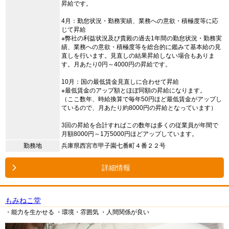
昇給です。
4月：勤怠状況・勤務実績、業務への意欲・積極度等に応
じて昇給
※弊社の利益状況及び貴殿の過去1年間の勤怠状況・勤務実
績、業務への意欲・積極度等を総合的に鑑みて基本給の見
直しを行います。見直しの結果昇給しない場合もありま
す。月あたり0円～4000円の昇給です。
10月：国の最低賃金見直しに合わせて昇給
※最低賃金のアップ額とほぼ同額の昇給になります。
（ここ数年、時給換算で毎年50円ほど最低賃金がアップし
ているので、月あたり約8000円の昇給となっています）
3回の昇給を合計すればこの数年は多くの従業員が年間で
月額8000円～1万5000円ほどアップしています。
勤務地
兵庫県西宮市甲子園七番町４番２２号
詳細情報
もみねこ堂
・能力を生かせる
・環境・雰囲気
・人間関係が良い