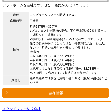
アットホームな会社です。ぜひ一緒にがんばりましょう
職種
コンピュータシステム開発（ＰＧ）
雇用形態
正社員
月給23万円～35万円
※プロジェクト先勤務の場合、案件売上額の65％を賞与に
て調整をして還元します。
※弊社では、自社内開発を行っているので、プロジェクト
先での契約が満了になった場合、待機期間がありません。
なので、月給の減額が無く安心して働けます。
給与
[年収例]
年収350万円（29歳／入社2年目）
年収400万円（31歳／入社4年目）
年収450万円（35歳／入社6年目）
上記額にはみなし残業代（月20時間分、32,738円～
50,595円）を含みます。※超過分は全額支給します。
福岡県福岡市博多区比恵町１番１８号 東カン福岡第２ビ
勤務地
ル２Ｆ
詳細情報
スタンドフォー株式会社