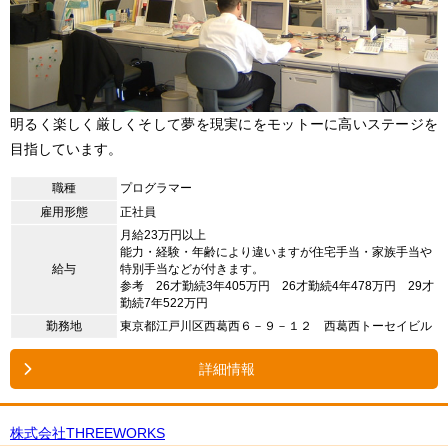
明るく楽しく厳しくそして夢を現実にをモットーに高いステージを
目指しています。
職種
プログラマー
雇用形態
正社員
月給23万円以上
能力・経験・年齢により違いますが住宅手当・家族手当や
給与
特別手当などが付きます。
参考 26才勤続3年405万円 26才勤続4年478万円 29才
勤続7年522万円
勤務地
東京都江戸川区西葛西６－９－１２ 西葛西トーセイビル
詳細情報
株式会社THREEWORKS