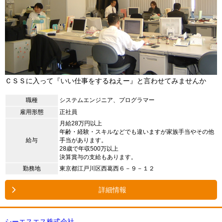
ＣＳＳに入って『いい仕事をするねえー』と言わせてみませんか
職種
システムエンジニア、プログラマー
雇用形態
正社員
月給28万円以上
年齢・経験・スキルなどでも違いますが家族手当やその他
給与
手当があります。
28歳で年収500万以上
決算賞与の支給もあります。
勤務地
東京都江戸川区西葛西６－９－１２
詳細情報
シーエスエス株式会社